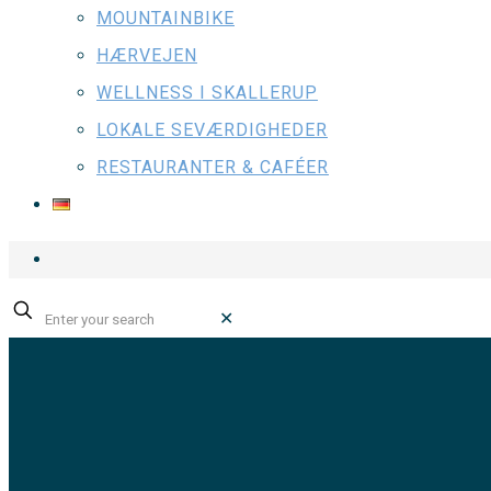
MOUNTAINBIKE
HÆRVEJEN
WELLNESS I SKALLERUP
LOKALE SEVÆRDIGHEDER
RESTAURANTER & CAFÉER
✕